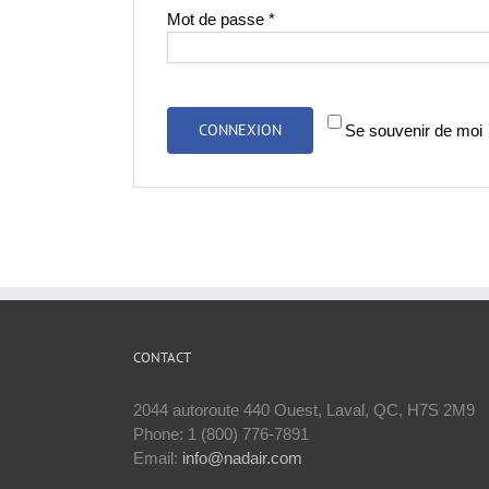
Obligatoire
Mot de passe
*
CONNEXION
Se souvenir de moi
CONTACT
2044 autoroute 440 Ouest, Laval, QC, H7S 2M9
Phone: 1 (800) 776-7891
Email:
info@nadair.com