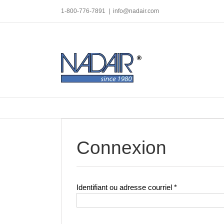
Skip
1-800-776-7891
|
info@nadair.com
to
content
Connexion
Obligatoire
Identifiant ou adresse courriel
*