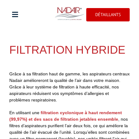
Skip
to
DÉTAILLANTS
content
Toggle
Navigation
Magasiner
FILTRATION HYBRIDE
Enregistrement de la garantie
Grâce à sa filtration haut de gamme, les aspirateurs centraux
Dépannage
Nadair amélioreront la qualité de l’air dans votre maison.
Grâce à leur système de filtration à haute efficacité, nos
aspirateurs réduisent vos symptômes d’allergies et
Professionnel
problèmes respiratoires.
En utilisant une
filtration cyclonique à haut rendement
Accueil
(99,97%) et des sacs de filtration jetables ensemble
, nos
filtres d’aspirateurs purifient l’air deux fois, ce qui améliore la
qualité de l’air évacué de l’unité. Lorsqu’elles sont combinées
avec un filtre permanent (lavable), nos unités filtrent l’air qui