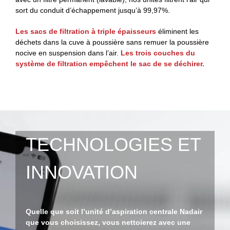
Nous contactez
sort du conduit d’échappement jusqu’à 99,97%.
Les sacs de filtration à triple épaisseurs
éliminent les
déchets dans la cuve à poussière sans remuer la poussière
nocive en suspension dans l’air.
Les trois couches du
système de filtration empêchent le sac de se déchirer.
Français
TECHNOLOGIES ET
INNOVATION
Quelle que soit l’unité d’aspiration centrale Nadair
que vous choisissez, vous nettoierez avec une